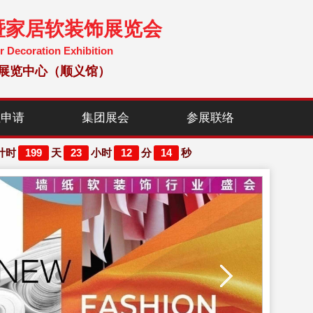
暨家居软装饰展览会
r Decoration Exhibition
国国际展览中心（顺义馆）
位申请
集团展会
参展联络
199
23
12
14
计时
天
小时
分
秒