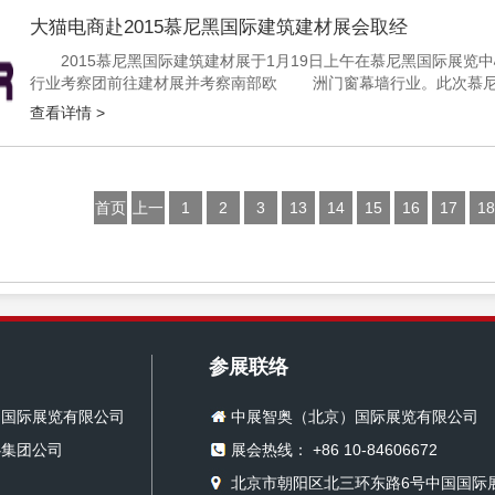
大猫电商赴2015慕尼黑国际建筑建材展会取经
2015慕尼黑国际建筑建材展于1月19日上午在慕尼黑国际展
行业考察团前往建材展并考察南部欧 洲门窗幕墙行业。此次慕尼
猫电商执行董事梁雪林女士代表公司出行，将立足本土、放眼全球，从
查看详情 >
首页
上一
1
2
3
13
14
15
16
17
18
页
参展联络
）国际展览有限公司
中展智奥（北京）国际展览有限公司
心集团公司
展会热线： +86 10-84606672
北京市朝阳区北三环东路6号中国国际展