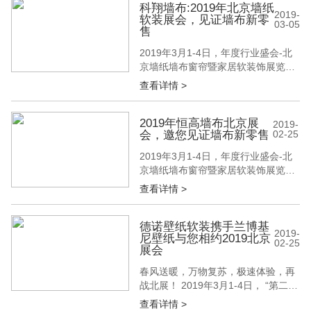
军能力深受现场客户的一致认可好
科翔墙布:2019年北京墙纸
2019-
软装展会，见证墙布新零
评。 优纺客的展厅在此次展会中
03-05
售
辨识度颇高，展厅内设置了极简风
格、新美风格、轻奢风格、新...
2019年3月1-4日，年度行业盛会-北
京墙纸墙布窗帘暨家居软装饰展览会
在北京顺义新国展隆重开幕，科翔墙
查看详情 >
布一起见证了墙布的新型零售模式。
高档独幅提花墙布、印加绣独幅墙布
是今年墙布行业的流行趋势，与以往
2019年恒高墙布北京展
2019-
会，邀您见证墙布新零售
02-25
刺绣独幅墙布不同的是，此次更加注
重底布的肌理感。轻奢、时尚的产品
2019年3月1-4日，年度行业盛会-北
气质符合当下家装的潮流趋势。...
京墙纸墙布窗帘暨家居软装饰展览会
在北京顺义新国展隆重开幕，恒高墙
查看详情 >
布此次主打“高端定制”概念亮相北京
展会。 恒高展位号：E3C10 墙布工
艺的研发与创新 依托配套齐全的生产
德诺壁纸软装携手兰博基
2019-
尼壁纸与您相约2019北京
设备和完整的生产线，恒高拥有强大
02-25
展会
的生产实力。恒高在探索工艺的路上
始终未曾停下过脚步，多年...
春风送暖，万物复苏，极速体验，再
战北展！ 2019年3月1-4日， “第二十
七届中国(北京)国际墙纸墙布窗帘暨
查看详情 >