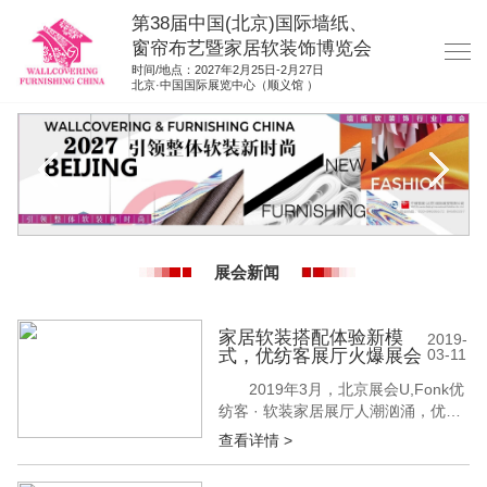
第38届中国(北京)国际墙纸、
窗帘布艺暨家居软装饰博览会
时间/地点：2027年2月25日-2月27日
北京·中国国际展览中心（顺义馆 ）
网站首页
展商服务
观众服务
展位图纸
展会新闻
资料下载
展位申请
家居软装搭配体验新模
2019-
式，优纺客展厅火爆展会
03-11
集团展会
2019年3月，北京展会U,Fonk优
参展联络
纺客 · 软装家居展厅人潮汹涌，优纺
客全新的商展形式吸引了来自国内外
查看详情 >
的客户争相驻足，优纺客 · 软装家居
全房软装产品对流行趋势的掌控和领