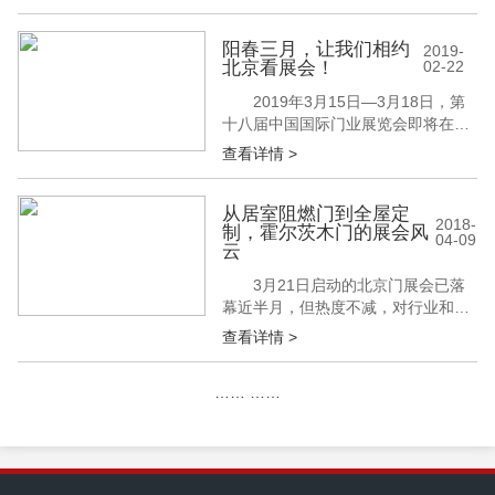
家居软装饰展览会” 将在北京·中国国
际展览中心新馆举办。 每年两届
的“中国国际墙纸布艺地毯及软装饰展
阳春三月，让我们相约
2019-
北京看展会！
02-22
览会”自2004年创办至今，固定春季
在中国北京举办、秋季在上海举办。
2019年3月15日—3月18日，第
历届展会均取得圆满成...
十八届中国国际门业展览会即将在北
京隆重开幕。作为国际门业的前驱领
查看详情 >
航者，中国国际门业展览会被誉为“引
领行业发展的风向标和助推器”，是国
内外门窗和相关企业进行商品贸易、
从居室阻燃门到全屋定
2018-
制，霍尔茨木门的展会风
渠道建设、开阔视野、分享观念、开
04-09
云
拓创新的首要平台。 作为木门展
览会的常客，鑫迪木门也将携新...
3月21日启动的北京门展会已落
幕近半月，但热度不减，对行业和市
场带来的影响更是经久不散，作为每
查看详情 >
届必参展的霍尔茨木门，本届展会上
也再度为所有消费者带来了惊喜，不
……
……
仅首开先河的推出了全新的木门品类
——居室阻燃门，其以木门为核心的
全屋定制系列也进入新的阶段，为当
下年轻消费群体的多元化需求带来了
更多选择...