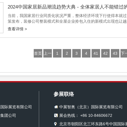
2024中国家居新品潮流趋势大典 - 全体家居人不能错过
当前，我国家居行业同质化状况严重，整体经济环境下行使得本就过
策发布，装修公司整装模式和全屋企业拎包入住的新模式出现也让越
得更加谨慎理智，需求愈发多样，消费者的注意力开始重新回归产品本
查看详情 >
首页
上一
1
2
3
4
41
42
43
下
页
页
参展联络
）国际展览有限公司
中展智奥（北京）国际展览有限公司
心集团公司
展会热线： +86 10-84606672
北京市朝阳区北三环东路6号中国国际展