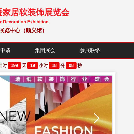
暨家居软装饰展览会
r Decoration Exhibition
国国际展览中心（顺义馆）
位申请
集团展会
参展联络
199
19
18
06
计时
天
小时
分
秒