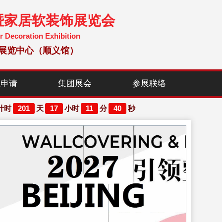
暨家居软装饰展览会
r Decoration Exhibition
国国际展览中心（顺义馆）
位申请
集团展会
参展联络
201
17
11
36
计时
天
小时
分
秒