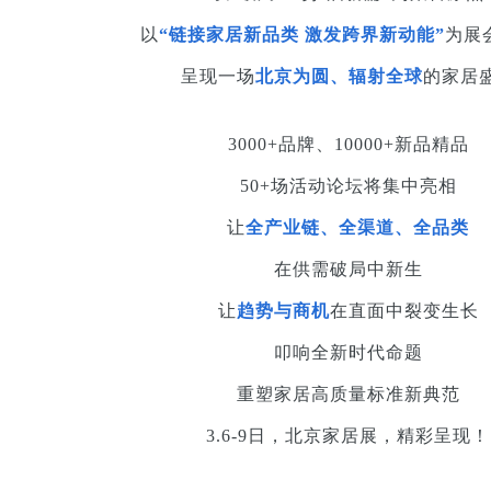
以
“链接家居新品类 激发跨界新动能”
为展
呈现一场
北京为圆、辐射全球
的家居
3000+品牌、10000+新品精品
50+场活动论坛将集中亮相
让
全产业链、全渠道、全品类
在供需破局中新生
让
趋势与商机
在直面中裂变生长
叩响全新时代命题
重塑家居高质量标准新典范
3.6-9日，北京家居展，精彩呈现！