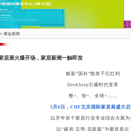
>
展会新闻
京家居展火爆开场，家居新潮一触即发
焕新“国补”散发千亿红利
DeekSeep引爆时代变革
整+、智+、全球+……
3月6日，CHF北京国际家居展盛大
以开年首个家居行业专业综合大展为
以“破局·立势·启新篇”为聚首原点